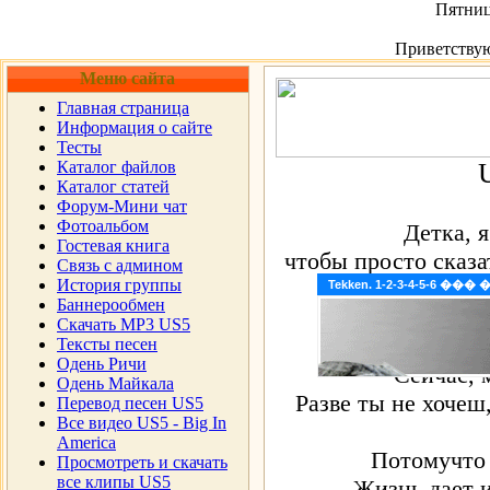
Пятница
Приветству
Меню сайта
Главная страница
Информация о сайте
Тесты
Каталог файлов
Каталог статей
Форум-Мини чат
Фотоальбом
Детка, 
Гостевая книга
чтобы просто сказа
Cвязь с админом
История группы
Твоя люб
Tekken. 1-2-3-4-5-6 �
Баннерообмен
Скачать MP3 US5
Дай, мне дух
Тексты песен
Одень Ричи
Сейчас, 
Одень Майкала
Разве ты не хочеш
Перевод песен US5
Все видео US5 - Big In
America
Потомучто 
Просмотреть и скачать
все клипы US5
Жизнь дает и