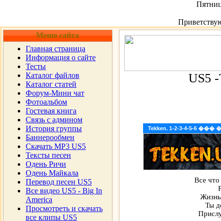
Пятница
Приветству
Меню сайта
Главная страница
Информация о сайте
Тесты
Каталог файлов
US5 
Каталог статей
Форум-Мини чат
Фотоальбом
Гостевая книга
Cвязь с админом
История группы
Tekken. 1-2-3-4-5-6 �
Мы должн
Баннерообмен
Скачать MP3 US5
Ты
Тексты песен
Чтобы, 
Откройс
Одень Ричи
Одень Майкала
Все что
Перевод песен US5
Все видео US5 - Big In
Жизнь
America
Ты д
Просмотреть и скачать
Прислу
все клипы US5