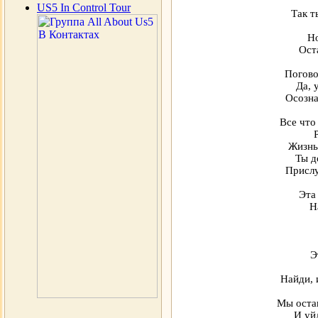
US5 In Control Tour
Так т
Но
Ост
Погово
Да, 
Осозна
Все что
Жизнь
Ты д
Прислу
Эта
Н
Э
Найди, 
Мы оста
И уйд