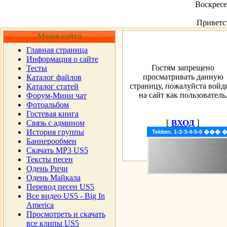
Воскресен
Приветс
Меню сайта
Главная страница
Информация о сайте
Гостям запрещено
Тесты
просматривать данную
Каталог файлов
страницу, пожалуйста войд
Каталог статей
на сайт как пользователь
Форум-Мини чат
Фотоальбом
Гостевая книга
[
ВХОД
]
Cвязь с админом
История группы
Tekken. 1-2-3-4-5-6 �
Баннерообмен
Скачать MP3 US5
Тексты песен
Одень Ричи
Одень Майкала
Перевод песен US5
Все видео US5 - Big In
America
Просмотреть и скачать
все клипы US5