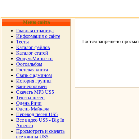
Меню сайта
Главная страница
Информация о сайте
Гостям запрещено просмат
Тесты
Каталог файлов
Каталог статей
Форум-Мини чат
Фотоальбом
Гостевая книга
Cвязь с админом
История группы
Баннерообмен
Скачать MP3 US5
Тексты песен
Одень Ричи
Одень Майкала
Перевод песен US5
Все видео US5 - Big In
America
Просмотреть и скачать
все клипы US5