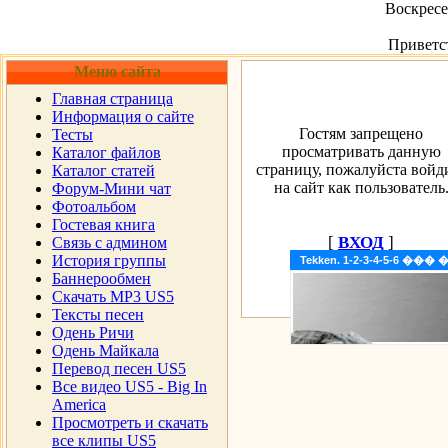
Воскресен
Приветс
Меню сайта
Главная страница
Информация о сайте
Гостям запрещено
Тесты
просматривать данную
Каталог файлов
страницу, пожалуйста войд
Каталог статей
на сайт как пользователь
Форум-Мини чат
Фотоальбом
Гостевая книга
[
ВХОД
]
Cвязь с админом
История группы
Tekken. 1-2-3-4-5-6 �
Баннерообмен
Скачать MP3 US5
Тексты песен
Одень Ричи
Одень Майкала
Перевод песен US5
Все видео US5 - Big In
America
Просмотреть и скачать
все клипы US5