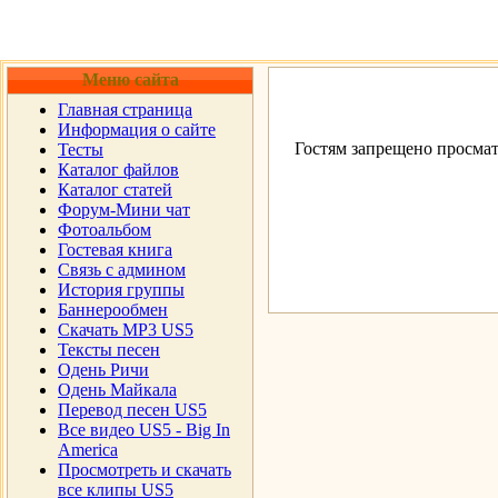
Меню сайта
Главная страница
Информация о сайте
Гостям запрещено просмат
Тесты
Каталог файлов
Каталог статей
Форум-Мини чат
Фотоальбом
Гостевая книга
Cвязь с админом
История группы
Баннерообмен
Скачать MP3 US5
Тексты песен
Одень Ричи
Одень Майкала
Перевод песен US5
Все видео US5 - Big In
America
Просмотреть и скачать
все клипы US5