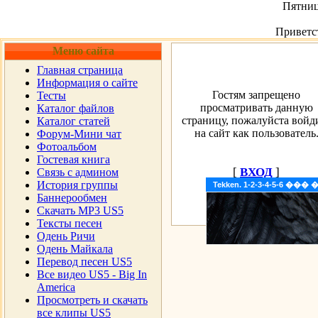
Пятница
Приветс
Меню сайта
Главная страница
Информация о сайте
Гостям запрещено
Тесты
просматривать данную
Каталог файлов
страницу, пожалуйста войд
Каталог статей
на сайт как пользователь
Форум-Мини чат
Фотоальбом
Гостевая книга
[
ВХОД
]
Cвязь с админом
История группы
Tekken. 1-2-3-4-5-6 �
Баннерообмен
Скачать MP3 US5
Тексты песен
Одень Ричи
Одень Майкала
Перевод песен US5
Все видео US5 - Big In
America
Просмотреть и скачать
все клипы US5