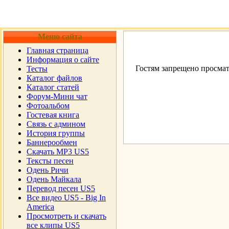
Меню сайта
Главная страница
Информация о сайте
Гостям запрещено просмат
Тесты
Каталог файлов
Каталог статей
Форум-Мини чат
Фотоальбом
Гостевая книга
Cвязь с админом
История группы
Баннерообмен
Скачать MP3 US5
Тексты песен
Одень Ричи
Одень Майкала
Перевод песен US5
Все видео US5 - Big In
America
Просмотреть и скачать
все клипы US5