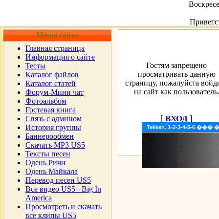
Воскресе
Приветс
Меню сайта
Главная страница
Информация о сайте
Гостям запрещено
Тесты
просматривать данную
Каталог файлов
страницу, пожалуйста войд
Каталог статей
на сайт как пользователь
Форум-Мини чат
Фотоальбом
Гостевая книга
[
ВХОД
]
Cвязь с админом
История группы
Tekken. 1-2-3-4-5-6 �
Баннерообмен
Скачать MP3 US5
Тексты песен
Одень Ричи
Одень Майкала
Перевод песен US5
Все видео US5 - Big In
America
Просмотреть и скачать
все клипы US5