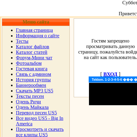
Суббот
Приветс
Меню сайта
Главная страница
Информация о сайте
Гостям запрещено
Тесты
просматривать данную
Каталог файлов
страницу, пожалуйста войд
Каталог статей
на сайт как пользователь
Форум-Мини чат
Фотоальбом
Гостевая книга
[
ВХОД
]
Cвязь с админом
История группы
Tekken. 1-2-3-4-5-6 �
Баннерообмен
Скачать MP3 US5
Тексты песен
Одень Ричи
Одень Майкала
Перевод песен US5
Все видео US5 - Big In
America
Просмотреть и скачать
все клипы US5