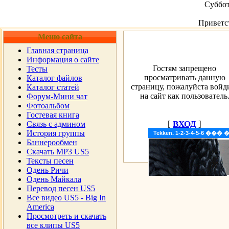
Суббот
Приветс
Меню сайта
Главная страница
Информация о сайте
Гостям запрещено
Тесты
просматривать данную
Каталог файлов
страницу, пожалуйста войд
Каталог статей
на сайт как пользователь
Форум-Мини чат
Фотоальбом
Гостевая книга
[
ВХОД
]
Cвязь с админом
История группы
Tekken. 1-2-3-4-5-6 �
Баннерообмен
Скачать MP3 US5
Тексты песен
Одень Ричи
Одень Майкала
Перевод песен US5
Все видео US5 - Big In
America
Просмотреть и скачать
все клипы US5