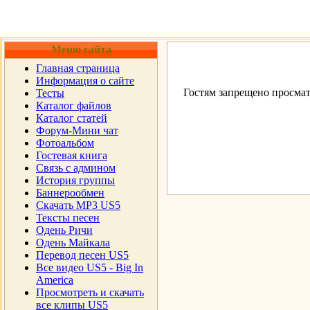
Меню сайта
Главная страница
Информация о сайте
Гостям запрещено просмат
Тесты
Каталог файлов
Каталог статей
Форум-Мини чат
Фотоальбом
Гостевая книга
Cвязь с админом
История группы
Баннерообмен
Скачать MP3 US5
Тексты песен
Одень Ричи
Одень Майкала
Перевод песен US5
Все видео US5 - Big In
America
Просмотреть и скачать
все клипы US5