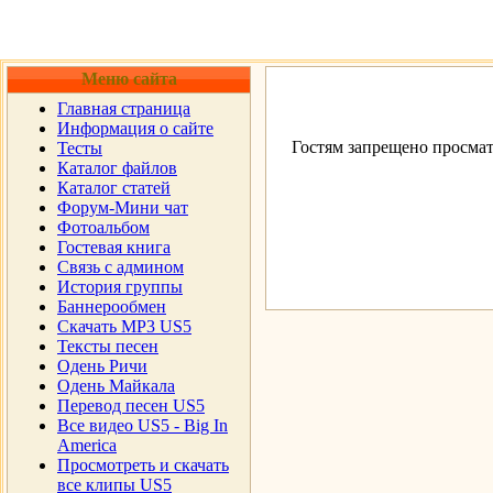
Меню сайта
Главная страница
Информация о сайте
Гостям запрещено просмат
Тесты
Каталог файлов
Каталог статей
Форум-Мини чат
Фотоальбом
Гостевая книга
Cвязь с админом
История группы
Баннерообмен
Скачать MP3 US5
Тексты песен
Одень Ричи
Одень Майкала
Перевод песен US5
Все видео US5 - Big In
America
Просмотреть и скачать
все клипы US5