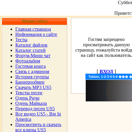
Суббот
Приветс
Меню сайта
Главная страница
Информация о сайте
Гостям запрещено
Тесты
просматривать данную
Каталог файлов
страницу, пожалуйста войд
Каталог статей
на сайт как пользователь
Форум-Мини чат
Фотоальбом
Гостевая книга
[
ВХОД
]
Cвязь с админом
История группы
Tekken. 1-2-3-4-5-6 �
Баннерообмен
Скачать MP3 US5
Тексты песен
Одень Ричи
Одень Майкала
Перевод песен US5
Все видео US5 - Big In
America
Просмотреть и скачать
все клипы US5