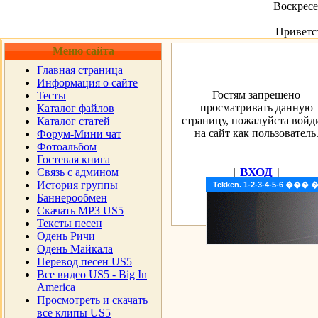
Воскресен
Приветс
Меню сайта
Главная страница
Информация о сайте
Гостям запрещено
Тесты
просматривать данную
Каталог файлов
страницу, пожалуйста войд
Каталог статей
на сайт как пользователь
Форум-Мини чат
Фотоальбом
Гостевая книга
[
ВХОД
]
Cвязь с админом
История группы
Tekken. 1-2-3-4-5-6 �
Баннерообмен
Скачать MP3 US5
Тексты песен
Одень Ричи
Одень Майкала
Перевод песен US5
Все видео US5 - Big In
America
Просмотреть и скачать
все клипы US5