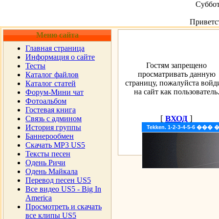
Суббот
Приветс
Меню сайта
Главная страница
Информация о сайте
Гостям запрещено
Тесты
просматривать данную
Каталог файлов
страницу, пожалуйста войд
Каталог статей
на сайт как пользователь
Форум-Мини чат
Фотоальбом
Гостевая книга
[
ВХОД
]
Cвязь с админом
История группы
Tekken. 1-2-3-4-5-6 �
Баннерообмен
Скачать MP3 US5
Тексты песен
Одень Ричи
Одень Майкала
Перевод песен US5
Все видео US5 - Big In
America
Просмотреть и скачать
все клипы US5