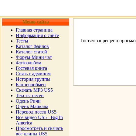
Меню сайта
Главная страница
Информация о сайте
Гостям запрещено просмат
Тесты
Каталог файлов
Каталог статей
Форум-Мини чат
Фотоальбом
Гостевая книга
Cвязь с админом
История группы
Баннерообмен
Скачать MP3 US5
Тексты песен
Одень Ричи
Одень Майкала
Перевод песен US5
Все видео US5 - Big In
America
Просмотреть и скачать
все клипы US5