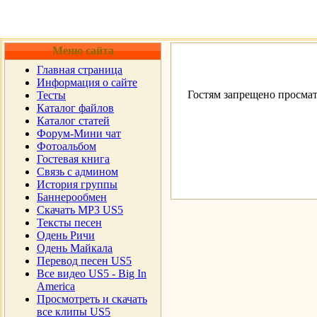
Меню сайта
Главная страница
Информация о сайте
Гостям запрещено просмат
Тесты
Каталог файлов
Каталог статей
Форум-Мини чат
Фотоальбом
Гостевая книга
Cвязь с админом
История группы
Баннерообмен
Скачать MP3 US5
Тексты песен
Одень Ричи
Одень Майкала
Перевод песен US5
Все видео US5 - Big In
America
Просмотреть и скачать
все клипы US5