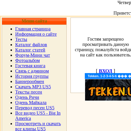
Четвер
Приветс
Меню сайта
Главная страница
Информация о сайте
Гостям запрещено
Тесты
просматривать данную
Каталог файлов
страницу, пожалуйста войд
Каталог статей
на сайт как пользователь
Форум-Мини чат
Фотоальбом
Гостевая книга
[
ВХОД
]
Cвязь с админом
История группы
Tekken. 1-2-3-4-5-6 �
Баннерообмен
Скачать MP3 US5
Тексты песен
Одень Ричи
Одень Майкала
Перевод песен US5
Все видео US5 - Big In
America
Просмотреть и скачать
все клипы US5