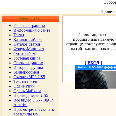
Суббот
Приветс
Меню сайта
Главная страница
Информация о сайте
Гостям запрещено
Тесты
просматривать данную
Каталог файлов
страницу, пожалуйста войд
Каталог статей
на сайт как пользователь
Форум-Мини чат
Фотоальбом
Гостевая книга
[
ВХОД
]
Cвязь с админом
История группы
Tekken. 1-2-3-4-5-6 �
Баннерообмен
Скачать MP3 US5
Тексты песен
Одень Ричи
Одень Майкала
Перевод песен US5
Все видео US5 - Big In
America
Просмотреть и скачать
все клипы US5