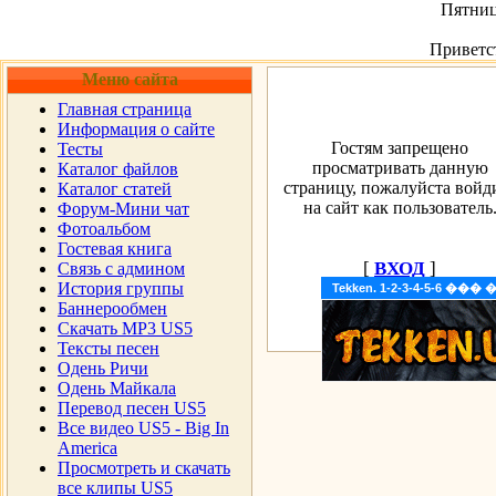
Пятница
Приветс
Меню сайта
Главная страница
Информация о сайте
Гостям запрещено
Тесты
просматривать данную
Каталог файлов
страницу, пожалуйста войд
Каталог статей
на сайт как пользователь
Форум-Мини чат
Фотоальбом
Гостевая книга
[
ВХОД
]
Cвязь с админом
История группы
Tekken. 1-2-3-4-5-6 �
Баннерообмен
Скачать MP3 US5
Тексты песен
Одень Ричи
Одень Майкала
Перевод песен US5
Все видео US5 - Big In
America
Просмотреть и скачать
все клипы US5