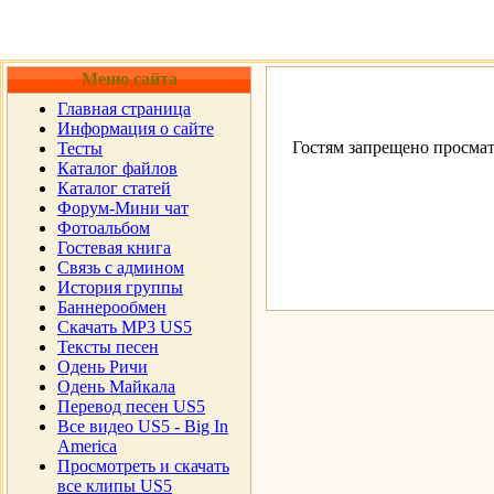
Меню сайта
Главная страница
Информация о сайте
Гостям запрещено просмат
Тесты
Каталог файлов
Каталог статей
Форум-Мини чат
Фотоальбом
Гостевая книга
Cвязь с админом
История группы
Баннерообмен
Скачать MP3 US5
Тексты песен
Одень Ричи
Одень Майкала
Перевод песен US5
Все видео US5 - Big In
America
Просмотреть и скачать
все клипы US5