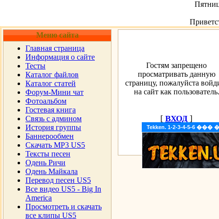
Пятница
Приветс
Меню сайта
Главная страница
Информация о сайте
Гостям запрещено
Тесты
просматривать данную
Каталог файлов
страницу, пожалуйста войд
Каталог статей
на сайт как пользователь
Форум-Мини чат
Фотоальбом
Гостевая книга
[
ВХОД
]
Cвязь с админом
История группы
Tekken. 1-2-3-4-5-6 �
Баннерообмен
Скачать MP3 US5
Тексты песен
Одень Ричи
Одень Майкала
Перевод песен US5
Все видео US5 - Big In
America
Просмотреть и скачать
все клипы US5