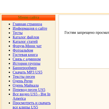
Меню сайта
Главная страница
Информация о сайте
Гостям запрещено просмат
Тесты
Каталог файлов
Каталог статей
Форум-Мини чат
Фотоальбом
Гостевая книга
Cвязь с админом
История группы
Баннерообмен
Скачать MP3 US5
Тексты песен
Одень Ричи
Одень Майкала
Перевод песен US5
Все видео US5 - Big In
America
Просмотреть и скачать
все клипы US5