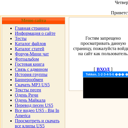
Четвер
Приветс
Меню сайта
Главная страница
Информация о сайте
Гостям запрещено
Тесты
просматривать данную
Каталог файлов
страницу, пожалуйста войд
Каталог статей
на сайт как пользователь
Форум-Мини чат
Фотоальбом
Гостевая книга
[
ВХОД
]
Cвязь с админом
История группы
Tekken. 1-2-3-4-5-6 �
Баннерообмен
Скачать MP3 US5
Тексты песен
Одень Ричи
Одень Майкала
Перевод песен US5
Все видео US5 - Big In
America
Просмотреть и скачать
все клипы US5