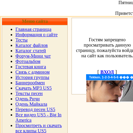
Пятница
Приветс
Меню сайта
Главная страница
Информация о сайте
Гостям запрещено
Тесты
просматривать данную
Каталог файлов
страницу, пожалуйста войд
Каталог статей
на сайт как пользователь
Форум-Мини чат
Фотоальбом
Гостевая книга
[
ВХОД
]
Cвязь с админом
История группы
Tekken. 1-2-3-4-5-6 �
Баннерообмен
Скачать MP3 US5
Тексты песен
Одень Ричи
Одень Майкала
Перевод песен US5
Все видео US5 - Big In
America
Просмотреть и скачать
все клипы US5