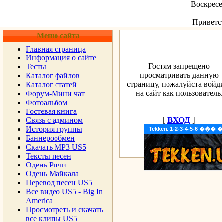
Воскресен
Приветс
Меню сайта
Главная страница
Информация о сайте
Гостям запрещено
Тесты
просматривать данную
Каталог файлов
страницу, пожалуйста войд
Каталог статей
на сайт как пользователь
Форум-Мини чат
Фотоальбом
Гостевая книга
[
ВХОД
]
Cвязь с админом
История группы
Tekken. 1-2-3-4-5-6 �
Баннерообмен
Скачать MP3 US5
Тексты песен
Одень Ричи
Одень Майкала
Перевод песен US5
Все видео US5 - Big In
America
Просмотреть и скачать
все клипы US5