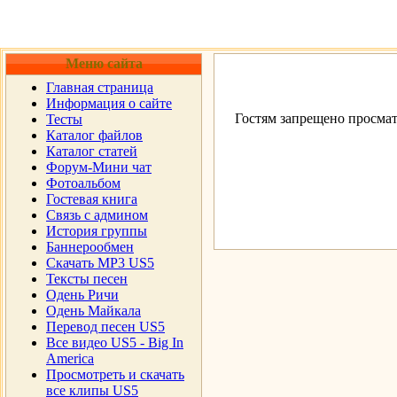
Меню сайта
Главная страница
Информация о сайте
Гостям запрещено просмат
Тесты
Каталог файлов
Каталог статей
Форум-Мини чат
Фотоальбом
Гостевая книга
Cвязь с админом
История группы
Баннерообмен
Скачать MP3 US5
Тексты песен
Одень Ричи
Одень Майкала
Перевод песен US5
Все видео US5 - Big In
America
Просмотреть и скачать
все клипы US5