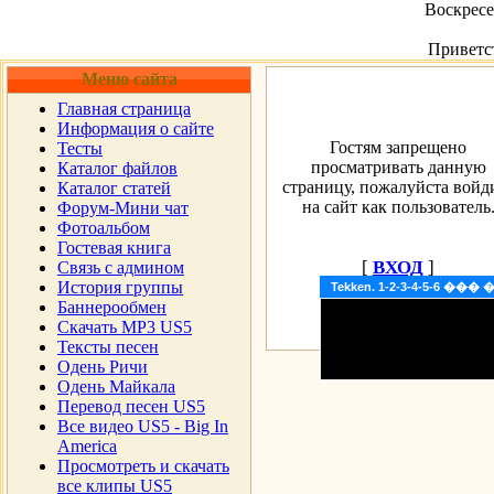
Воскресен
Приветс
Меню сайта
Главная страница
Информация о сайте
Гостям запрещено
Тесты
просматривать данную
Каталог файлов
страницу, пожалуйста войд
Каталог статей
на сайт как пользователь
Форум-Мини чат
Фотоальбом
Гостевая книга
[
ВХОД
]
Cвязь с админом
История группы
Tekken. 1-2-3-4-5-6 �
Баннерообмен
Скачать MP3 US5
Тексты песен
Одень Ричи
Одень Майкала
Перевод песен US5
Все видео US5 - Big In
America
Просмотреть и скачать
все клипы US5