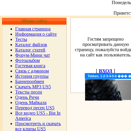
Понедельн
Приветс
Меню сайта
Главная страница
Информация о сайте
Гостям запрещено
Тесты
просматривать данную
Каталог файлов
страницу, пожалуйста войд
Каталог статей
на сайт как пользователь
Форум-Мини чат
Фотоальбом
Гостевая книга
[
ВХОД
]
Cвязь с админом
История группы
Tekken. 1-2-3-4-5-6 �
Баннерообмен
Скачать MP3 US5
Тексты песен
Одень Ричи
Одень Майкала
Перевод песен US5
Все видео US5 - Big In
America
Просмотреть и скачать
все клипы US5