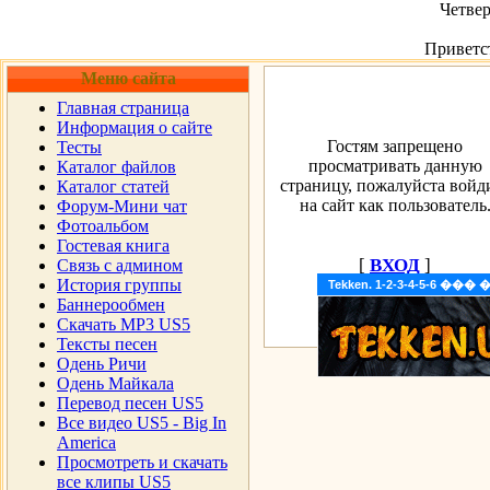
Четвер
Приветс
Меню сайта
Главная страница
Информация о сайте
Гостям запрещено
Тесты
просматривать данную
Каталог файлов
страницу, пожалуйста войд
Каталог статей
на сайт как пользователь
Форум-Мини чат
Фотоальбом
Гостевая книга
[
ВХОД
]
Cвязь с админом
История группы
Tekken. 1-2-3-4-5-6 �
Баннерообмен
Скачать MP3 US5
Тексты песен
Одень Ричи
Одень Майкала
Перевод песен US5
Все видео US5 - Big In
America
Просмотреть и скачать
все клипы US5