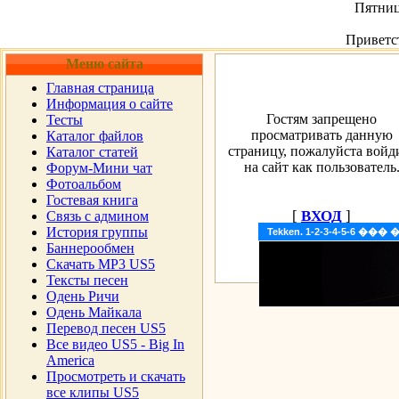
Пятница
Приветс
Меню сайта
Главная страница
Информация о сайте
Гостям запрещено
Тесты
просматривать данную
Каталог файлов
страницу, пожалуйста войд
Каталог статей
на сайт как пользователь
Форум-Мини чат
Фотоальбом
Гостевая книга
[
ВХОД
]
Cвязь с админом
История группы
Tekken. 1-2-3-4-5-6 �
Баннерообмен
Скачать MP3 US5
Тексты песен
Одень Ричи
Одень Майкала
Перевод песен US5
Все видео US5 - Big In
America
Просмотреть и скачать
все клипы US5