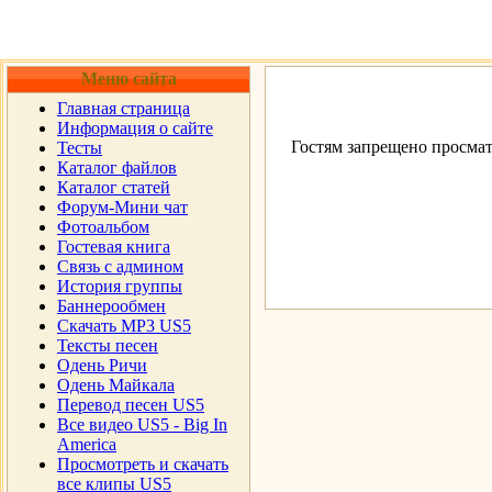
Меню сайта
Главная страница
Информация о сайте
Гостям запрещено просмат
Тесты
Каталог файлов
Каталог статей
Форум-Мини чат
Фотоальбом
Гостевая книга
Cвязь с админом
История группы
Баннерообмен
Скачать MP3 US5
Тексты песен
Одень Ричи
Одень Майкала
Перевод песен US5
Все видео US5 - Big In
America
Просмотреть и скачать
все клипы US5