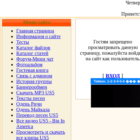
Четвер
Приветс
Меню сайта
Главная страница
Информация о сайте
Гостям запрещено
Тесты
просматривать данную
Каталог файлов
страницу, пожалуйста войд
Каталог статей
на сайт как пользователь
Форум-Мини чат
Фотоальбом
Гостевая книга
[
ВХОД
]
Cвязь с админом
История группы
Tekken. 1-2-3-4-5-6 �
Баннерообмен
Скачать MP3 US5
Тексты песен
Одень Ричи
Одень Майкала
Перевод песен US5
Все видео US5 - Big In
America
Просмотреть и скачать
все клипы US5