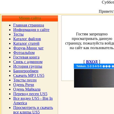
Суббот
Приветс
Меню сайта
Главная страница
Информация о сайте
Гостям запрещено
Тесты
просматривать данную
Каталог файлов
страницу, пожалуйста войд
Каталог статей
на сайт как пользователь
Форум-Мини чат
Фотоальбом
Гостевая книга
[
ВХОД
]
Cвязь с админом
История группы
Tekken. 1-2-3-4-5-6 �
Баннерообмен
Скачать MP3 US5
Тексты песен
Одень Ричи
Одень Майкала
Перевод песен US5
Все видео US5 - Big In
America
Просмотреть и скачать
все клипы US5