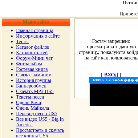
Пятница
Приветс
Меню сайта
Главная страница
Информация о сайте
Гостям запрещено
Тесты
просматривать данную
Каталог файлов
страницу, пожалуйста войд
Каталог статей
на сайт как пользователь
Форум-Мини чат
Фотоальбом
Гостевая книга
[
ВХОД
]
Cвязь с админом
История группы
Tekken. 1-2-3-4-5-6 �
Баннерообмен
Скачать MP3 US5
Тексты песен
Одень Ричи
Одень Майкала
Перевод песен US5
Все видео US5 - Big In
America
Просмотреть и скачать
все клипы US5