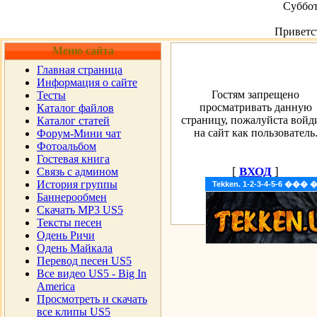
Суббот
Приветс
Меню сайта
Главная страница
Информация о сайте
Гостям запрещено
Тесты
просматривать данную
Каталог файлов
страницу, пожалуйста войд
Каталог статей
на сайт как пользователь
Форум-Мини чат
Фотоальбом
Гостевая книга
[
ВХОД
]
Cвязь с админом
История группы
Tekken. 1-2-3-4-5-6 �
Баннерообмен
Скачать MP3 US5
Тексты песен
Одень Ричи
Одень Майкала
Перевод песен US5
Все видео US5 - Big In
America
Просмотреть и скачать
все клипы US5