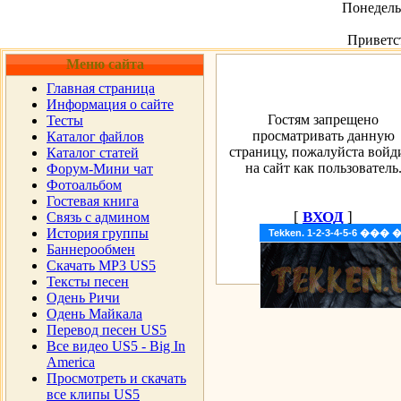
Понедельн
Приветс
Меню сайта
Главная страница
Информация о сайте
Гостям запрещено
Тесты
просматривать данную
Каталог файлов
страницу, пожалуйста войд
Каталог статей
на сайт как пользователь
Форум-Мини чат
Фотоальбом
Гостевая книга
[
ВХОД
]
Cвязь с админом
История группы
Tekken. 1-2-3-4-5-6 �
Баннерообмен
Скачать MP3 US5
Тексты песен
Одень Ричи
Одень Майкала
Перевод песен US5
Все видео US5 - Big In
America
Просмотреть и скачать
все клипы US5