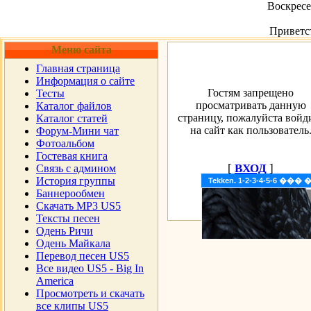
Воскресен
Приветс
Меню сайта
Главная страница
Информация о сайте
Гостям запрещено
Тесты
просматривать данную
Каталог файлов
страницу, пожалуйста войд
Каталог статей
на сайт как пользователь
Форум-Мини чат
Фотоальбом
Гостевая книга
[
ВХОД
]
Cвязь с админом
История группы
Tekken. 1-2-3-4-5-6 �
Баннерообмен
Скачать MP3 US5
Тексты песен
Одень Ричи
Одень Майкала
Перевод песен US5
Все видео US5 - Big In
America
Просмотреть и скачать
все клипы US5