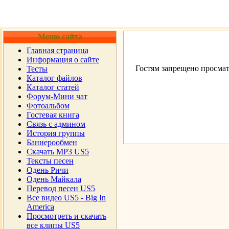
Меню сайта
Главная страница
Информация о сайте
Гостям запрещено просмат
Тесты
Каталог файлов
Каталог статей
Форум-Мини чат
Фотоальбом
Гостевая книга
Cвязь с админом
История группы
Баннерообмен
Скачать MP3 US5
Тексты песен
Одень Ричи
Одень Майкала
Перевод песен US5
Все видео US5 - Big In
America
Просмотреть и скачать
все клипы US5