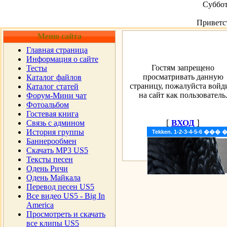
Суббот
Приветс
Меню сайта
Главная страница
Информация о сайте
Гостям запрещено
Тесты
просматривать данную
Каталог файлов
страницу, пожалуйста войд
Каталог статей
на сайт как пользователь
Форум-Мини чат
Фотоальбом
Гостевая книга
[
ВХОД
]
Cвязь с админом
История группы
Tekken. 1-2-3-4-5-6 �
Баннерообмен
Скачать MP3 US5
Тексты песен
Одень Ричи
Одень Майкала
Перевод песен US5
Все видео US5 - Big In
America
Просмотреть и скачать
все клипы US5