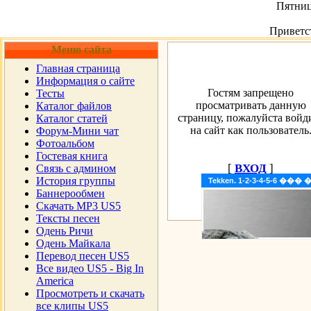
Пятница
Приветс
Меню сайта
Главная страница
Информация о сайте
Гостям запрещено
Тесты
просматривать данную
Каталог файлов
страницу, пожалуйста войд
Каталог статей
на сайт как пользователь
Форум-Мини чат
Фотоальбом
Гостевая книга
[
ВХОД
]
Cвязь с админом
История группы
Tekken. 1-2-3-4-5-6 �
Баннерообмен
Скачать MP3 US5
Тексты песен
Одень Ричи
Одень Майкала
Перевод песен US5
Все видео US5 - Big In
America
Просмотреть и скачать
все клипы US5