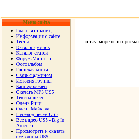
Меню сайта
Главная страница
Информация о сайте
Гостям запрещено просмат
Тесты
Каталог файлов
Каталог статей
Форум-Мини чат
Фотоальбом
Гостевая книга
Cвязь с админом
История группы
Баннерообмен
Скачать MP3 US5
Тексты песен
Одень Ричи
Одень Майкала
Перевод песен US5
Все видео US5 - Big In
America
Просмотреть и скачать
все клипы US5