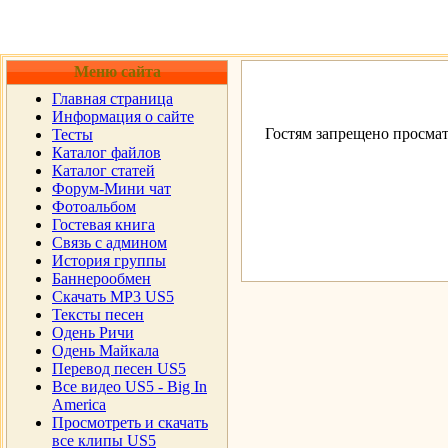
Меню сайта
Главная страница
Информация о сайте
Гостям запрещено просмат
Тесты
Каталог файлов
Каталог статей
Форум-Мини чат
Фотоальбом
Гостевая книга
Cвязь с админом
История группы
Баннерообмен
Скачать MP3 US5
Тексты песен
Одень Ричи
Одень Майкала
Перевод песен US5
Все видео US5 - Big In
America
Просмотреть и скачать
все клипы US5