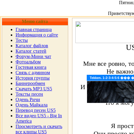
Пятница
Приветству
Меню сайта
Главная страница
Информация о сайте
Тесты
Каталог файлов
US
Каталог статей
Форум-Мини чат
Фотоальбом
Мне все ровно, т
Гостевая книга
Не важно,
Cвязь с админом
История группы
Мне все ров
Tekken. 1-2-3-4-5-6 �
Баннерообмен
И мне все ровно, н
Скачать MP3 US5
Все чего они хо
Тексты песен
Одень Ричи
Что я могу
Одень Майкала
Перевод песен US5
Все видео US5 - Big In
America
Я прост
Просмотреть и скачать
все клипы US5
Они просто хо