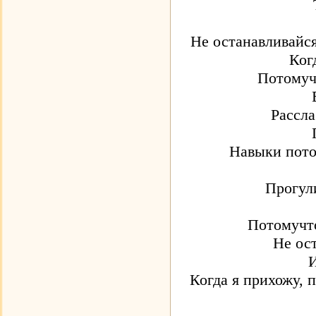
Не останавливайся
Ког
Потомуч
Рассла
Навыки пото
Прогули
Потомучто
Не ост
И
Когда я прихожу, 