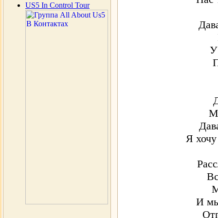
US5 In Control Tour
Дав
У
П
М
Дав
Я хочу
Расс
Вс
М
И мы
От