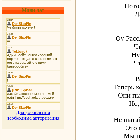
Пото
Мини-чат
Д
Оу Расс
Ч
Ну
Ч
В
Теперь к
Они пы
Но,
Для добавления
необходима авторизация
Не пытай
Это 
Мы п