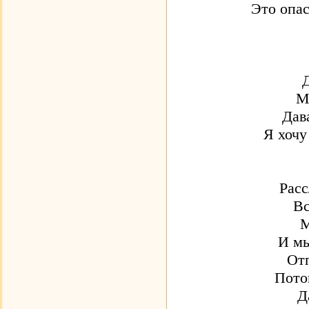
Это опас
М
Дав
Я хочу
Расс
Вс
М
И мы
От
Пото
Д