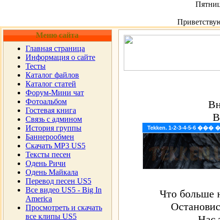
Пятница
Приветству
Меню сайта
Главная страница
Информация о сайте
Тесты
Каталог файлов
Каталог статей
Форум-Мини чат
Фотоальбом
Вн
Гостевая книга
В
Cвязь с админом
История группы
US
Tekken. 1-2-3-4-5-6 �
Баннерообмен
Чтобы, п
Скачать MP3 US5
И 
Тексты песен
Одень Ричи
Одень Майкала
Перевод песен US5
Все видео US5 - Big In
Что больше н
America
Остановис
Просмотреть и скачать
все клипы US5
Нас 