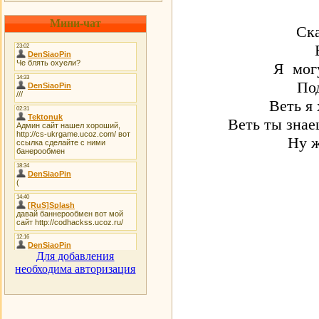
Мини-чат
Ск
Я могу
По
Веть я 
Веть ты знае
Ну 
Для добавления
необходима авторизация