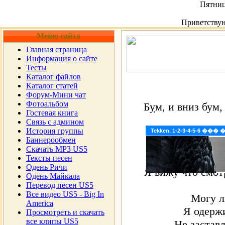
Пятница
Приветству
Меню сайта
Главная страница
Информация о сайте
Тесты
Каталог файлов
Каталог статей
Форум-Мини чат
Фотоальбом
Б
у
м, и вниз бум,
Гостевая книга
Cвязь с админом
История группы
Невысокая ты к
Tekken. 1-2-3-4-5-6 �
Баннерообмен
Скачать MP3 US5
Твое тело гово
Тексты песен
Одень Ричи
Я вижу что смот
Одень Майкала
Перевод песен US5
Все видео US5 - Big In
Могу л
America
Я одержи
Просмотреть и скачать
все клипы US5
Не застав