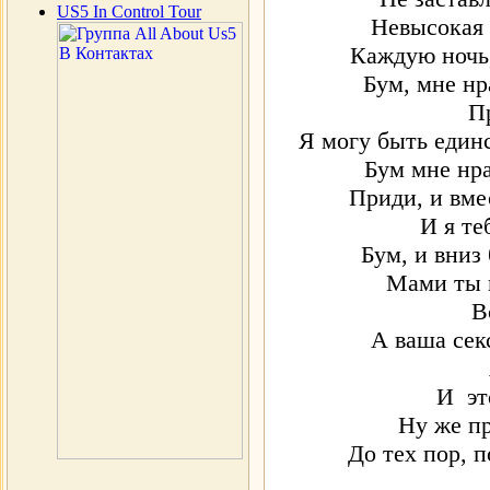
US5 In Control Tour
Невысокая 
Каждую ночь
Бум, мне нр
П
Я могу быть един
Бум мне нра
Приди, и вме
И я те
Бум, и вниз 
Мами ты 
В
А ваша сек
И эт
Ну же пр
До тех пор, п