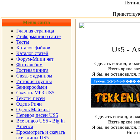
Пятница
Приветству
Меню сайта
Главная страница
Информация о сайте
Тесты
Каталог файлов
Us5 - As
Каталог статей
Форум-Мини чат
Сделать восход, и ожи
Фотоальбом
Взять яркие зве
Гостевая книга
Я бы, не остановился, 
Cвязь с админом
Но с н
История группы
Tekken. 1-2-3-4-5-6 �
Баннерообмен
Если бы, у меня был
Скачать MP3 US5
Я бы, совсем не 
Тексты песен
Еслибы, я увидел 
Одень Ричи
Я бы, мечтал в
Одень Майкала
Перевод песен US5
Сделать восход, и ож
Все видео US5 - Big In
Взять яркие зве
America
Я бы, не остановился, 
Просмотреть и скачать
Но с н
все клипы US5