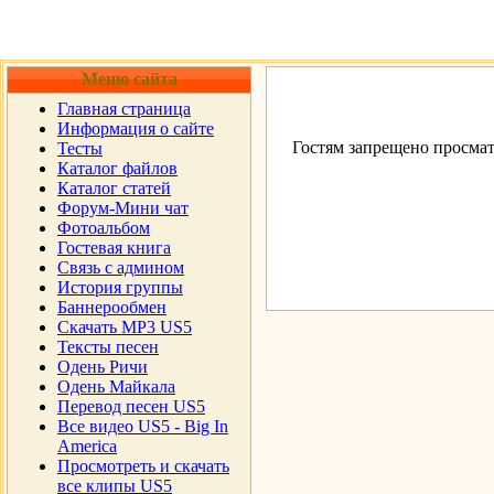
Меню сайта
Главная страница
Информация о сайте
Гостям запрещено просмат
Тесты
Каталог файлов
Каталог статей
Форум-Мини чат
Фотоальбом
Гостевая книга
Cвязь с админом
История группы
Баннерообмен
Скачать MP3 US5
Тексты песен
Одень Ричи
Одень Майкала
Перевод песен US5
Все видео US5 - Big In
America
Просмотреть и скачать
все клипы US5